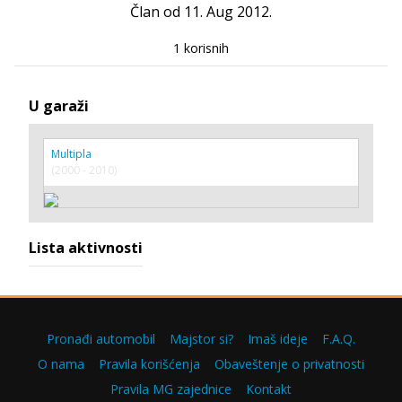
Član od 11. Aug 2012.
1 korisnih
U garaži
Multipla
(2000 - 2010)
Lista aktivnosti
Pronađi automobil
Majstor si?
Imaš ideje
F.A.Q.
O nama
Pravila korišćenja
Obaveštenje o privatnosti
Pravila MG zajednice
Kontakt