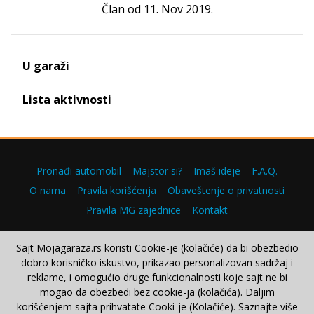
Član od 11. Nov 2019.
U garaži
Lista aktivnosti
Pronađi automobil
Majstor si?
Imaš ideje
F.A.Q.
O nama
Pravila korišćenja
Obaveštenje o privatnosti
Pravila MG zajednice
Kontakt
Sajt Mojagaraza.rs koristi Cookie-je (kolačiće) da bi obezbedio
dobro korisničko iskustvo, prikazao personalizovan sadržaj i
Copyright © 2000–2026.
reklame, i omogućio druge funkcionalnosti koje sajt ne bi
mogao da obezbedi bez cookie-ja (kolačića). Daljim
korišćenjem sajta prihvatate Cooki-je (Kolačiće). Saznajte više