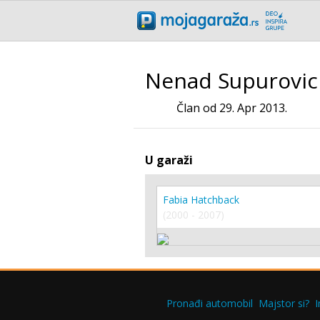
Nenad Supurovic
Član od 29. Apr 2013.
U garaži
Fabia Hatchback
(2000 - 2007)
Pronađi automobil
Majstor si?
I