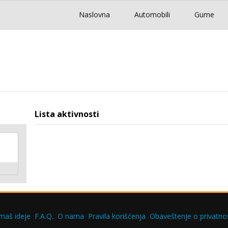
Naslovna
Automobili
Gume
Lista aktivnosti
maš ideje
F.A.Q.
O nama
Pravila korišćenja
Obaveštenje o privatnos