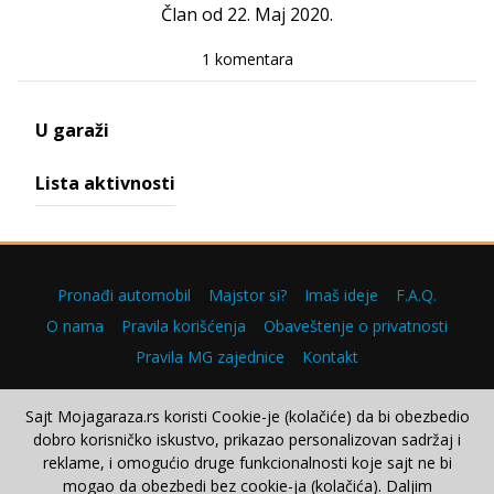
Član od 22. Maj 2020.
1 komentara
U garaži
Lista aktivnosti
Pronađi automobil
Majstor si?
Imaš ideje
F.A.Q.
O nama
Pravila korišćenja
Obaveštenje o privatnosti
Pravila MG zajednice
Kontakt
Sajt Mojagaraza.rs koristi Cookie-je (kolačiće) da bi obezbedio
dobro korisničko iskustvo, prikazao personalizovan sadržaj i
Copyright © 2000–2026.
reklame, i omogućio druge funkcionalnosti koje sajt ne bi
mogao da obezbedi bez cookie-ja (kolačića). Daljim