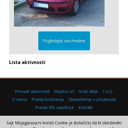
Pogledajte sve modele
Lista aktivnosti
Pronađi automobil
Majstor si?
Imaš ideje
F.A.Q.
O nama
Pravila korišćenja
Obaveštenje o privatnosti
Pravila MG zajednice
Kontakt
Sajt Mojagaraza.rs koristi Cookie-je (kolačiće) da bi obezbedio