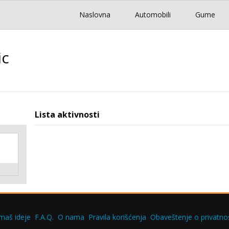
Naslovna
Automobili
Gume
ic
Lista aktivnosti
maš ideje
F.A.Q.
O nama
Pravila korišćenja
Obaveštenje o privatnos