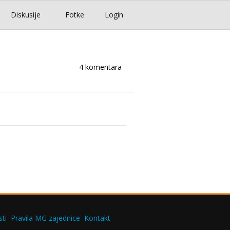
Diskusije
Fotke
Login
4 komentara
ti
Pravila MG zajednice
Kontakt