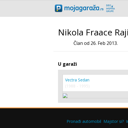
Nikola Fraace Raj
Član od 26. Feb 2013.
U garaži
Vectra Sedan
(1988 - 1995)
Pronađi automobil
Majstor si?
I