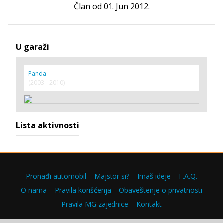
Član od 01. Jun 2012.
U garaži
Panda
(2003 - 2010)
Lista aktivnosti
Pronađi automobil
Majstor si?
Imaš ideje
F.A.Q.
O nama
Pravila korišćenja
Obaveštenje o privatnosti
Pravila MG zajednice
Kontakt