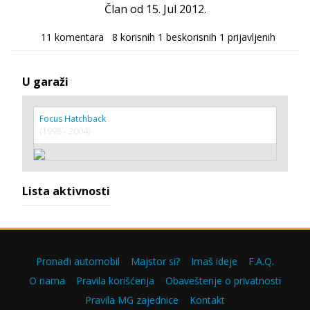
Član od 15. Jul 2012.
11 komentara
8 korisnih
1 beskorisnih
1 prijavljenih
U garaži
Focus Hatchback
(1998 - 2004)
Lista aktivnosti
Pronađi automobil
Majstor si?
Imaš ideje
F.A.Q.
O nama
Pravila korišćenja
Obaveštenje o privatnosti
Pravila MG zajednice
Kontakt