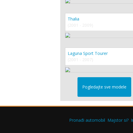
Thalia
(2001 - 2009)
Laguna Sport Tourer
(2001 - 2007)
Pogledajte sve modele
Pronađi automobil
Majstor si?
I