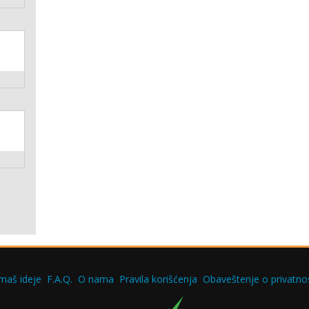
maš ideje
F.A.Q.
O nama
Pravila korišćenja
Obaveštenje o privatnos