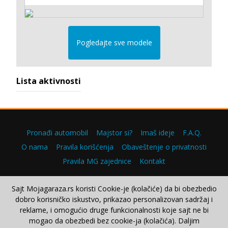
Pogledajte sve modele
Lista aktivnosti
Pronađi automobil
Majstor si?
Imaš ideje
F.A.Q.
O nama
Pravila korišćenja
Obaveštenje o privatnosti
Pravila MG zajednice
Kontakt
Sajt Mojagaraza.rs koristi Cookie-je (kolačiće) da bi obezbedio
dobro korisničko iskustvo, prikazao personalizovan sadržaj i
Copyright © 2000–2026.
reklame, i omogućio druge funkcionalnosti koje sajt ne bi
mogao da obezbedi bez cookie-ja (kolačića). Daljim