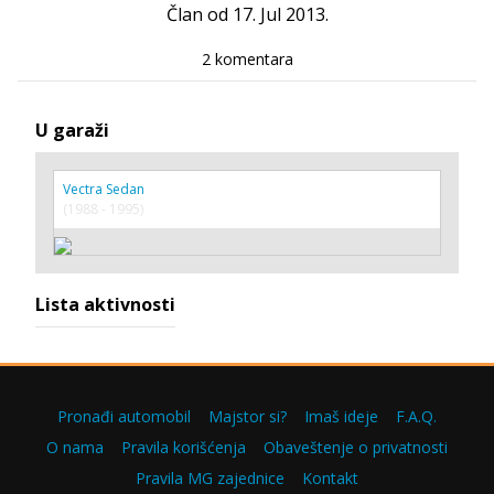
Član od 17. Jul 2013.
2 komentara
U garaži
Vectra Sedan
(1988 - 1995)
Lista aktivnosti
Pronađi automobil
Majstor si?
Imaš ideje
F.A.Q.
O nama
Pravila korišćenja
Obaveštenje o privatnosti
Pravila MG zajednice
Kontakt