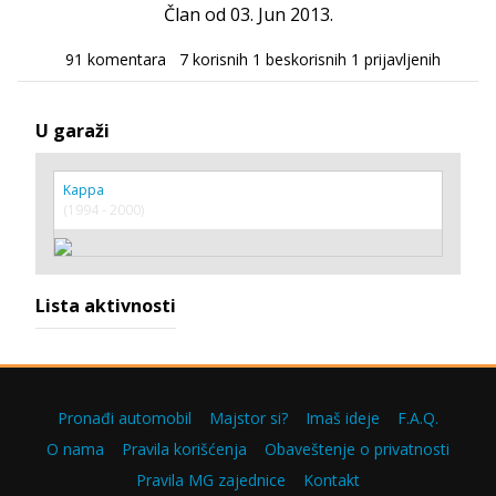
Član od 03. Jun 2013.
91 komentara
7 korisnih
1 beskorisnih
1 prijavljenih
U garaži
Kappa
(1994 - 2000)
Lista aktivnosti
Pronađi automobil
Majstor si?
Imaš ideje
F.A.Q.
O nama
Pravila korišćenja
Obaveštenje o privatnosti
Pravila MG zajednice
Kontakt