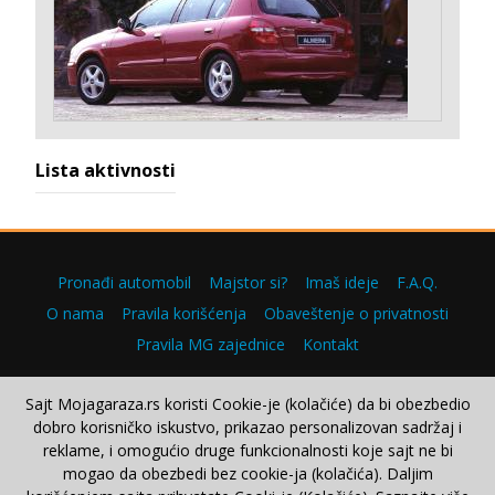
Lista aktivnosti
Pronađi automobil
Majstor si?
Imaš ideje
F.A.Q.
O nama
Pravila korišćenja
Obaveštenje o privatnosti
Pravila MG zajednice
Kontakt
Sajt Mojagaraza.rs koristi Cookie-je (kolačiće) da bi obezbedio
dobro korisničko iskustvo, prikazao personalizovan sadržaj i
Copyright © 2000–2026.
reklame, i omogućio druge funkcionalnosti koje sajt ne bi
mogao da obezbedi bez cookie-ja (kolačića). Daljim