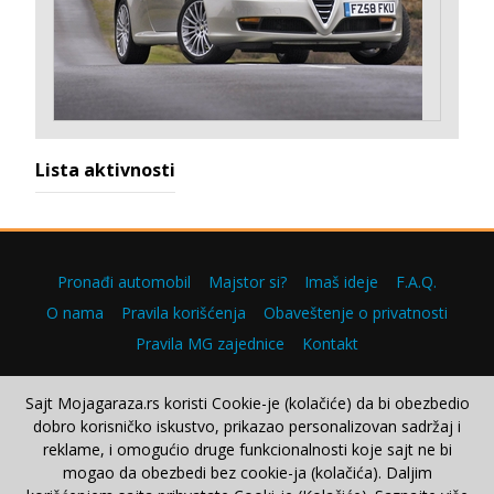
Lista aktivnosti
Pronađi automobil
Majstor si?
Imaš ideje
F.A.Q.
O nama
Pravila korišćenja
Obaveštenje o privatnosti
Pravila MG zajednice
Kontakt
Sajt Mojagaraza.rs koristi Cookie-je (kolačiće) da bi obezbedio
dobro korisničko iskustvo, prikazao personalizovan sadržaj i
Copyright © 2000–2026.
reklame, i omogućio druge funkcionalnosti koje sajt ne bi
mogao da obezbedi bez cookie-ja (kolačića). Daljim