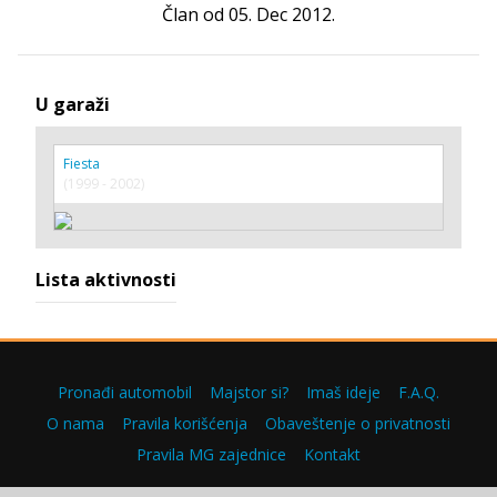
Član od 05. Dec 2012.
U garaži
Fiesta
(1999 - 2002)
Lista aktivnosti
Pronađi automobil
Majstor si?
Imaš ideje
F.A.Q.
O nama
Pravila korišćenja
Obaveštenje o privatnosti
Pravila MG zajednice
Kontakt