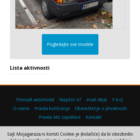
Pogledajte sve modele
Lista aktivnosti
Pronađi automobil
Majstor si?
Imaš ideje
F.A.Q.
O nama
Pravila korišćenja
Obaveštenje o privatnosti
Pravila MG zajednice
Kontakt
Sajt Mojagaraza.rs koristi Cookie-je (kolačiće) da bi obezbedio