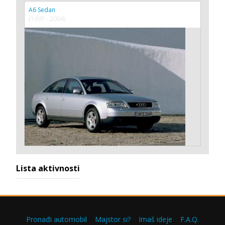
A6 Sedan
(1997 - 2004)
Lista aktivnosti
Pronađi automobil
Majstor si?
Imaš ideje
F.A.Q.