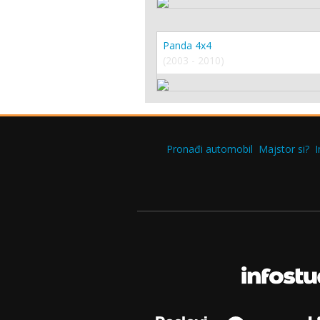
Panda 4x4
(2003 - 2010)
Pronađi automobil
Majstor si?
I