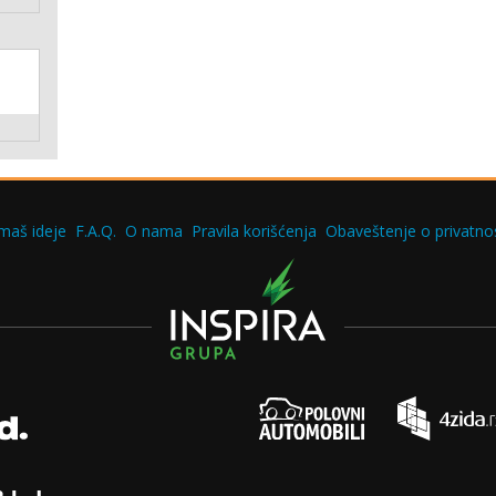
maš ideje
F.A.Q.
O nama
Pravila korišćenja
Obaveštenje o privatnos