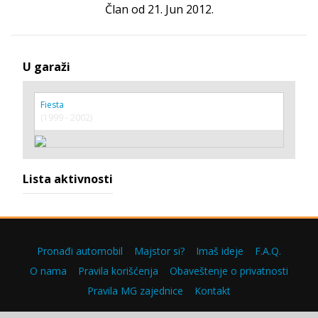
Član od 21. Jun 2012.
U garaži
Fiesta
(1999 - 2002)
Lista aktivnosti
Pronađi automobil
Majstor si?
Imaš ideje
F.A.Q.
O nama
Pravila korišćenja
Obaveštenje o privatnosti
Pravila MG zajednice
Kontakt