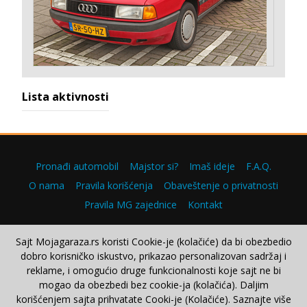
Lista aktivnosti
Pronađi automobil
Majstor si?
Imaš ideje
F.A.Q.
O nama
Pravila korišćenja
Obaveštenje o privatnosti
Pravila MG zajednice
Kontakt
Sajt Mojagaraza.rs koristi Cookie-je (kolačiće) da bi obezbedio
dobro korisničko iskustvo, prikazao personalizovan sadržaj i
Copyright © 2000–2026.
reklame, i omogućio druge funkcionalnosti koje sajt ne bi
mogao da obezbedi bez cookie-ja (kolačića). Daljim
korišćenjem sajta prihvatate Cooki-je (Kolačiće). Saznajte više