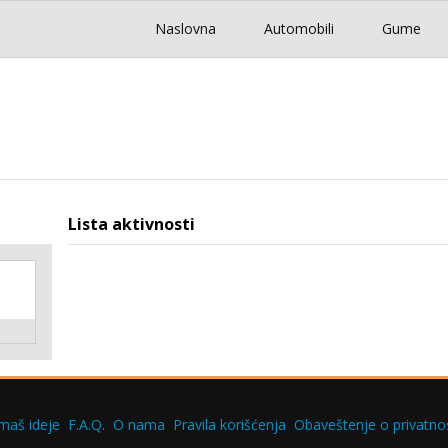
Naslovna
Automobili
Gume
Lista aktivnosti
maš ideje
F.A.Q.
O nama
Pravila korišćenja
Obaveštenje o privatnos