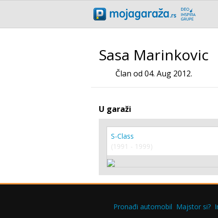
Sasa Marinkovic
Član od 04. Aug 2012.
U garaži
S-Class
(1991 - 1999)
Pronađi automobil
Majstor si?
I