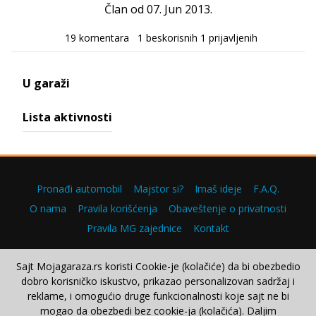
Član od 07. Jun 2013.
19 komentara
1 beskorisnih
1 prijavljenih
U garaži
Lista aktivnosti
Pronađi automobil
Majstor si?
Imaš ideje
F.A.Q.
O nama
Pravila korišćenja
Obaveštenje o privatnosti
Pravila MG zajednice
Kontakt
Sajt Mojagaraza.rs koristi Cookie-je (kolačiće) da bi obezbedio
dobro korisničko iskustvo, prikazao personalizovan sadržaj i
Copyright © 2000–2026.
reklame, i omogućio druge funkcionalnosti koje sajt ne bi
mogao da obezbedi bez cookie-ja (kolačića). Daljim