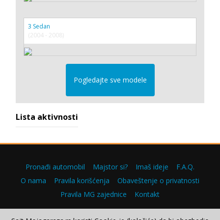
3 Sedan
(2004 - 2008)
Pogledajte sve modele
Lista aktivnosti
Pronađi automobil
Majstor si?
Imaš ideje
F.A.Q.
O nama
Pravila korišćenja
Obaveštenje o privatnosti
Pravila MG zajednice
Kontakt