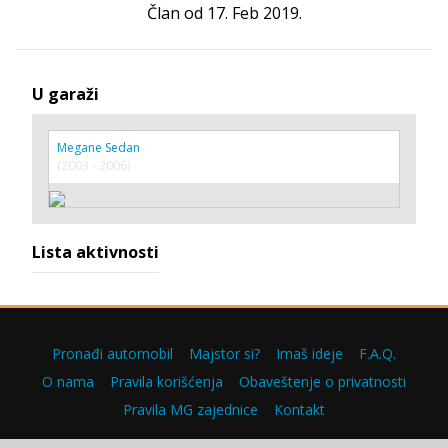
Član od 17. Feb 2019.
U garaži
Megane Sedan
(2003 - 2006)
Lista aktivnosti
Pronađi automobil
Majstor si?
Imaš ideje
F.A.Q.
O nama
Pravila korišćenja
Obaveštenje o privatnosti
Pravila MG zajednice
Kontakt