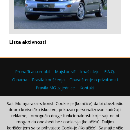
Lista aktivnosti
Pronađi automobil
Majstor si?
Imaš ideje
F.A.Q.
O nama
Pravila korišćenja
Obaveštenje o privatnosti
Pravila MG zajednice
Kontakt
Sajt Mojagaraza.rs koristi Cookie-je (kolačiće) da bi obezbedio
dobro korisničko iskustvo, prikazao personalizovan sadržaj i
Copyright © 2000–2026.
reklame, i omogućio druge funkcionalnosti koje sajt ne bi
mogao da obezbedi bez cookie-ja (kolačića). Daljim
korišćenjem sajta prihvatate Cooki-je (Kolačiće). Saznajte više