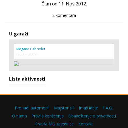
Član od 11. Nov 2012.
2 komentara
U garaži
Megane Cabriolet
(2006 - 2009)
Lista aktivnosti
Pronađi automobil
Majstor si?
Imaš ideje
F.A.Q.
O nama
Pravila korišćenja
Obaveštenje o privatnosti
Pravila MG zajednice
Kontakt