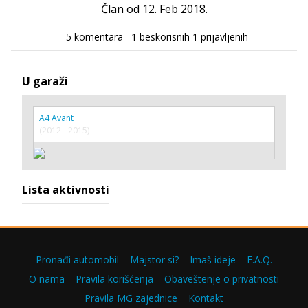
Član od 12. Feb 2018.
5 komentara
1 beskorisnih
1 prijavljenih
U garaži
A4 Avant
(2012 - 2015)
Lista aktivnosti
Pronađi automobil
Majstor si?
Imaš ideje
F.A.Q.
O nama
Pravila korišćenja
Obaveštenje o privatnosti
Pravila MG zajednice
Kontakt