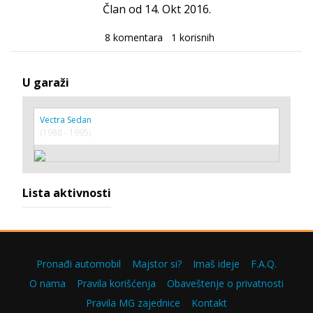
Član od 14. Okt 2016.
8 komentara
1 korisnih
U garaži
Vectra Sedan
(1988 - 1995)
Lista aktivnosti
Pronađi automobil
Majstor si?
Imaš ideje
F.A.Q.
O nama
Pravila korišćenja
Obaveštenje o privatnosti
Pravila MG zajednice
Kontakt