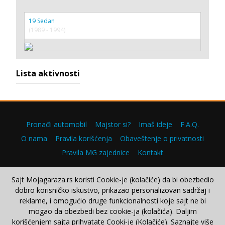
19 Sedan
(1989 - 1994)
Lista aktivnosti
Pronađi automobil
Majstor si?
Imaš ideje
F.A.Q.
O nama
Pravila korišćenja
Obaveštenje o privatnosti
Pravila MG zajednice
Kontakt
Sajt Mojagaraza.rs koristi Cookie-je (kolačiće) da bi obezbedio
dobro korisničko iskustvo, prikazao personalizovan sadržaj i
Copyright © 2000–2026.
reklame, i omogućio druge funkcionalnosti koje sajt ne bi
mogao da obezbedi bez cookie-ja (kolačića). Daljim
korišćenjem sajta prihvatate Cooki-je (Kolačiće). Saznajte više