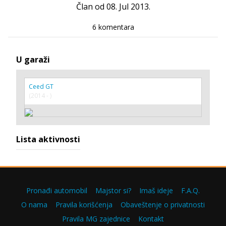
Član od 08. Jul 2013.
6 komentara
U garaži
Ceed GT
(2014 - )
Lista aktivnosti
Pronađi automobil
Majstor si?
Imaš ideje
F.A.Q.
O nama
Pravila korišćenja
Obaveštenje o privatnosti
Pravila MG zajednice
Kontakt