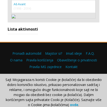
A6 Avant
(1998 - 2004)
Lista aktivnosti
Pronađi automobil
Majstor si?
Imaš ideje
F.A.Q.
O nama
Pravila korišćenja
Obaveštenje o privatnosti
Pravila MG zajednice
Kontakt
Sajt Mojagaraza.rs koristi Cookie-je (kolačiće) da bi obezbedio
dobro korisničko iskustvo, prikazao personalizovan sadržaj i
Copyright © 2000–2026.
reklame, i omogućio druge funkcionalnosti koje sajt ne bi
mogao da obezbedi bez cookie-ja (kolačića). Daljim
korišćenjem sajta prihvatate Cooki-je (Kolačiće). Saznajte više
o Cookie-jima (kolačićima)
ovde
.