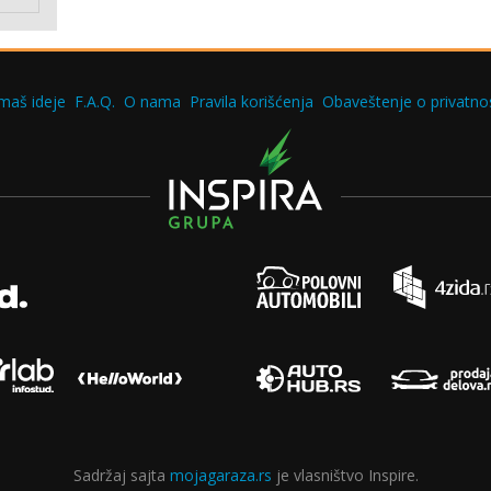
maš ideje
F.A.Q.
O nama
Pravila korišćenja
Obaveštenje o privatnos
Sadržaj sajta
mojagaraza.rs
je vlasništvo Inspire.