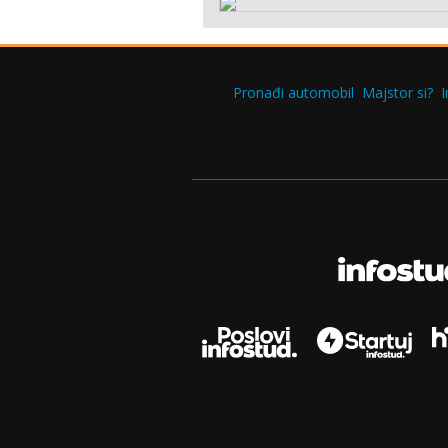
Pronađi automobil
Majstor si?
I