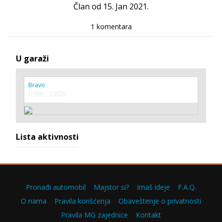
Član od 15. Jan 2021.
1 komentara
U garaži
Bravo
(1995 - 2002)
Lista aktivnosti
Pronađi automobil
Majstor si?
Imaš ideje
F.A.Q.
O nama
Pravila korišćenja
Obaveštenje o privatnosti
Pravila MG zajednice
Kontakt