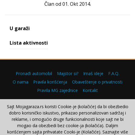
Član od 01. Okt 2014.
U garaži
Lista aktivnosti
Pronađi automobil
Majstor si?
Imaš ideje
F.A.Q.
O nama
Pravila korišćenja
Obaveštenje o privatnosti
Pravila MG zajednice
Kontakt
Sajt Mojagaraza.rs koristi Cookie-je (kolačiće) da bi obezbedio
dobro korisničko iskustvo, prikazao personalizovan sadržaj i
Copyright © 2000–2026.
reklame, i omogućio druge funkcionalnosti koje sajt ne bi
mogao da obezbedi bez cookie-ja (kolačića). Daljim
korišćenjem sajta prihvatate Cooki-je (Kolačiće). Saznajte više