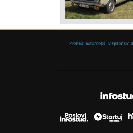
Pronađi automobil
Majstor si?
I