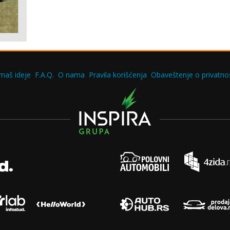
maš ideje
F.A.Q.
O nama
Pravila korišćenja
Obaveštenje o privatnos