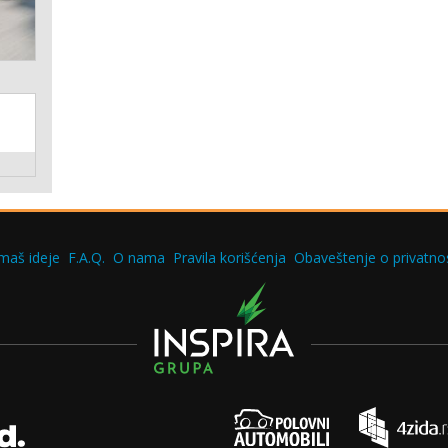
maš ideje
F.A.Q.
O nama
Pravila korišćenja
Obaveštenje o privatnos