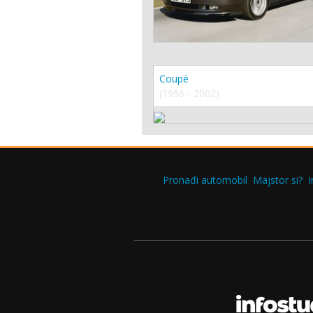
Coupé
(1996 - 2002)
Pronađi automobil
Majstor si?
I