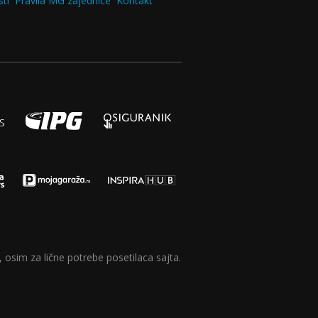
ti
Pravila MG zajednice
Kontakt
 osim za lične potrebe posetilaca sajta.