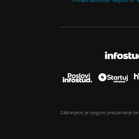
Pronađi automobil
Majstor si?
I
Zabranjeno je njegovo preuzimanje bez d