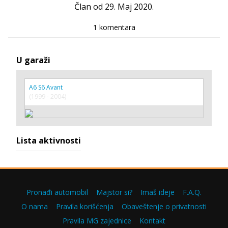
Član od 29. Maj 2020.
1 komentara
U garaži
A6 S6 Avant
(1999 - 2004)
Lista aktivnosti
Pronađi automobil
Majstor si?
Imaš ideje
F.A.Q.
O nama
Pravila korišćenja
Obaveštenje o privatnosti
Pravila MG zajednice
Kontakt