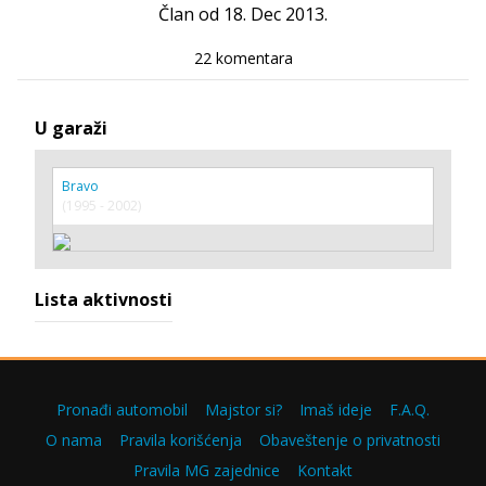
Član od 18. Dec 2013.
22 komentara
U garaži
Bravo
(1995 - 2002)
Lista aktivnosti
Pronađi automobil
Majstor si?
Imaš ideje
F.A.Q.
O nama
Pravila korišćenja
Obaveštenje o privatnosti
Pravila MG zajednice
Kontakt