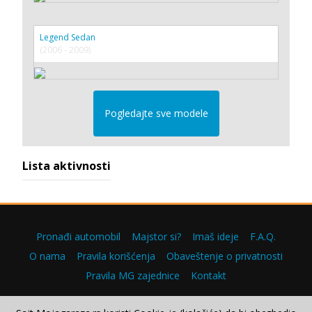
Legend Sedan
(2006 - 2009)
Pogledajte sve modele
Lista aktivnosti
Pronađi automobil
Majstor si?
Imaš ideje
F.A.Q.
O nama
Pravila korišćenja
Obaveštenje o privatnosti
Pravila MG zajednice
Kontakt