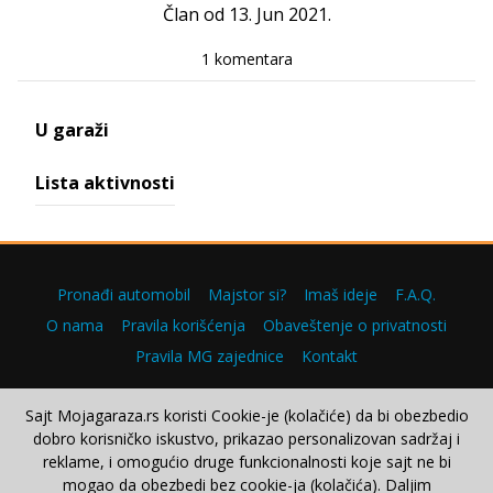
Član od 13. Jun 2021.
1 komentara
U garaži
Lista aktivnosti
Pronađi automobil
Majstor si?
Imaš ideje
F.A.Q.
O nama
Pravila korišćenja
Obaveštenje o privatnosti
Pravila MG zajednice
Kontakt
Sajt Mojagaraza.rs koristi Cookie-je (kolačiće) da bi obezbedio
dobro korisničko iskustvo, prikazao personalizovan sadržaj i
Copyright © 2000–2026.
reklame, i omogućio druge funkcionalnosti koje sajt ne bi
mogao da obezbedi bez cookie-ja (kolačića). Daljim