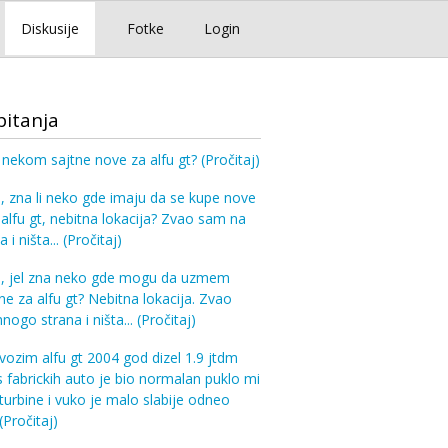
Diskusije
Fotke
Login
pitanja
i nekom sajtne nove za alfu gt?
(Pročitaj)
, zna li neko gde imaju da se kupe nove
 alfu gt, nebitna lokacija? Zvao sam na
a i ništa...
(Pročitaj)
a, jel zna neko gde mogu da uzmem
ne za alfu gt? Nebitna lokacija. Zvao
ogo strana i ništa...
(Pročitaj)
vozim alfu gt 2004 god dizel 1.9 jtdm
 fabrickih auto je bio normalan puklo mi
turbine i vuko je malo slabije odneo
(Pročitaj)