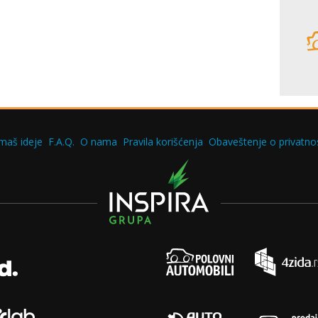
maš ideje
F.A.Q.
O nama
Pravila korišćenja
Obaveštenje o privatnos