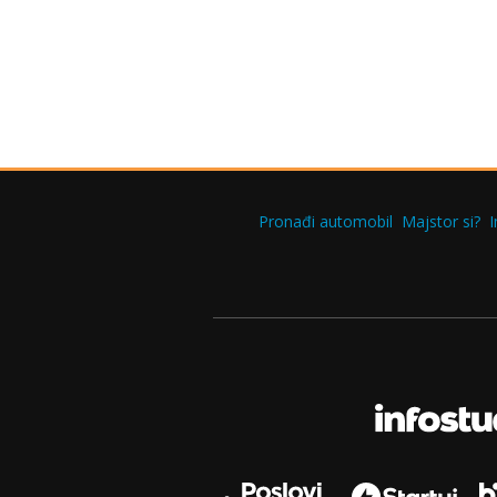
Pronađi automobil
Majstor si?
I