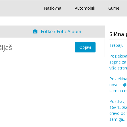
Naslovna
Automobili
Gume
Fotke / Foto Album
Slična 
Trebaju l
Objavi
Poz ekipa
sajtne za
više stran
Poz ekip
nove sajt
sam na mn
Pozdrav, 
16v 150ks
crevo od 
sam ga...