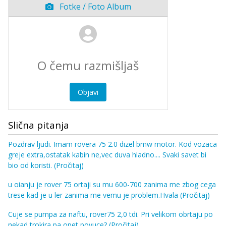
Fotke / Foto Album
Objavi
Slična pitanja
Pozdrav ljudi. Imam rovera 75 2.0 dizel bmw motor. Kod vozaca
greje extra,ostatak kabin ne,vec duva hladno.... Svaki savet bi
bio od koristi.
(Pročitaj)
u oianju je rover 75 ortaji su mu 600-700 zanima me zbog cega
trese kad je u ler zanima me vemu je problem.Hvala
(Pročitaj)
Cuje se pumpa za naftu, rover75 2,0 tdi. Pri velikom obrtaju po
nekad trokira pa opet povuce?
(Pročitaj)