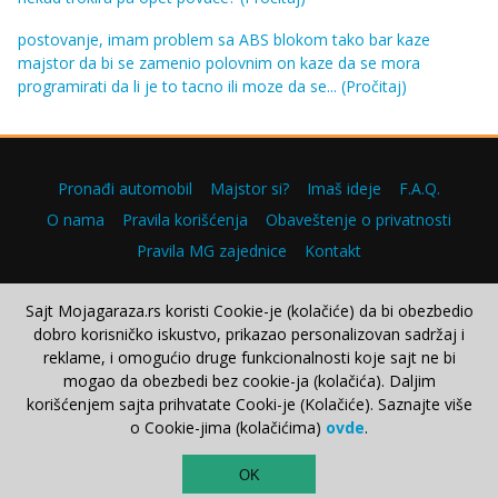
postovanje, imam problem sa ABS blokom tako bar kaze
majstor da bi se zamenio polovnim on kaze da se mora
programirati da li je to tacno ili moze da se...
(Pročitaj)
Pronađi automobil
Majstor si?
Imaš ideje
F.A.Q.
O nama
Pravila korišćenja
Obaveštenje o privatnosti
Pravila MG zajednice
Kontakt
Sajt Mojagaraza.rs koristi Cookie-je (kolačiće) da bi obezbedio
dobro korisničko iskustvo, prikazao personalizovan sadržaj i
Copyright © 2000–2026.
reklame, i omogućio druge funkcionalnosti koje sajt ne bi
mogao da obezbedi bez cookie-ja (kolačića). Daljim
korišćenjem sajta prihvatate Cooki-je (Kolačiće). Saznajte više
o Cookie-jima (kolačićima)
ovde
.
TOP
OK