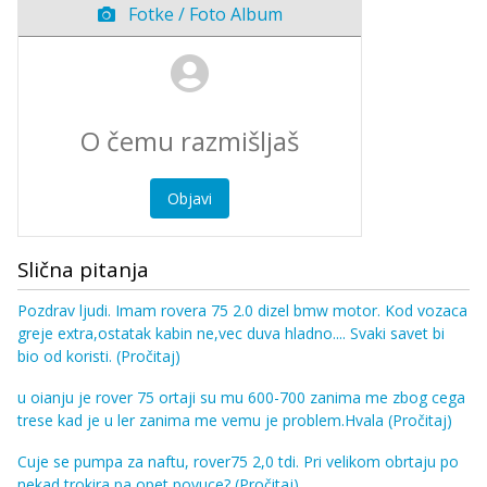
Fotke / Foto Album
Objavi
Slična pitanja
Pozdrav ljudi. Imam rovera 75 2.0 dizel bmw motor. Kod vozaca
greje extra,ostatak kabin ne,vec duva hladno.... Svaki savet bi
bio od koristi.
(Pročitaj)
u oianju je rover 75 ortaji su mu 600-700 zanima me zbog cega
trese kad je u ler zanima me vemu je problem.Hvala
(Pročitaj)
Cuje se pumpa za naftu, rover75 2,0 tdi. Pri velikom obrtaju po
nekad trokira pa opet povuce?
(Pročitaj)