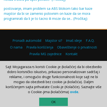
postovanje, imam problem sa ABS blokom tako bar kaze
majstor da bi se zamenio polovnim on kaze da se mora
programirati da li je to tacno ili moze da se...
(Pročitaj)
Pronađi automobil
Majstor si?
Imaš ideje
F.A.Q.
O nama
Pravila korišćenja
Obaveštenje o privatnosti
Pravila MG zajednice
Kontakt
Sajt Mojagaraza.rs koristi Cookie-je (kolačiće) da bi obezbedio
dobro korisničko iskustvo, prikazao personalizovan sadržaj i
Copyright © 2000–2026.
reklame, i omogućio druge funkcionalnosti koje sajt ne bi
mogao da obezbedi bez cookie-ja (kolačića). Daljim
korišćenjem sajta prihvatate Cooki-je (Kolačiće). Saznajte više
o Cookie-jima (kolačićima)
ovde
.
TOP
OK