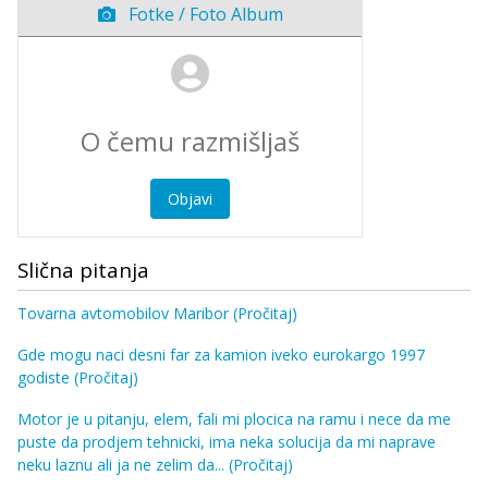
Fotke / Foto Album
Objavi
Slična pitanja
Tovarna avtomobilov Maribor
(Pročitaj)
Gde mogu naci desni far za kamion iveko eurokargo 1997
godiste
(Pročitaj)
Motor je u pitanju, elem, fali mi plocica na ramu i nece da me
puste da prodjem tehnicki, ima neka solucija da mi naprave
neku laznu ali ja ne zelim da...
(Pročitaj)