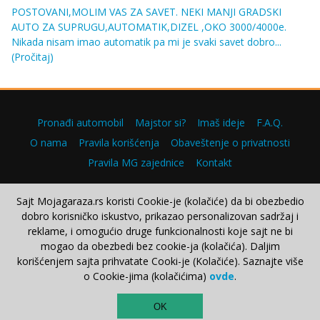
POSTOVANI,MOLIM VAS ZA SAVET. NEKI MANJI GRADSKI
AUTO ZA SUPRUGU,AUTOMATIK,DIZEL ,OKO 3000/4000e.
Nikada nisam imao automatik pa mi je svaki savet dobro...
(Pročitaj)
Pronađi automobil
Majstor si?
Imaš ideje
F.A.Q.
O nama
Pravila korišćenja
Obaveštenje o privatnosti
Pravila MG zajednice
Kontakt
Sajt Mojagaraza.rs koristi Cookie-je (kolačiće) da bi obezbedio
dobro korisničko iskustvo, prikazao personalizovan sadržaj i
Copyright © 2000–2026.
reklame, i omogućio druge funkcionalnosti koje sajt ne bi
mogao da obezbedi bez cookie-ja (kolačića). Daljim
korišćenjem sajta prihvatate Cooki-je (Kolačiće). Saznajte više
o Cookie-jima (kolačićima)
ovde
.
TOP
OK