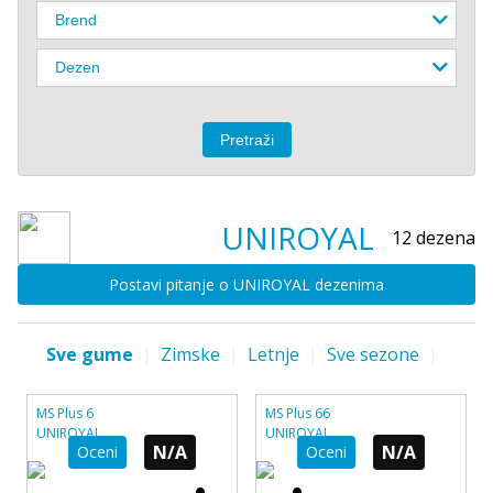
UNIROYAL
12 dezena
Postavi pitanje o UNIROYAL dezenima
Sve gume
|
Zimske
|
Letnje
|
Sve sezone
|
MS Plus 6
MS Plus 66
UNIROYAL
UNIROYAL
N/A
N/A
Oceni
Oceni