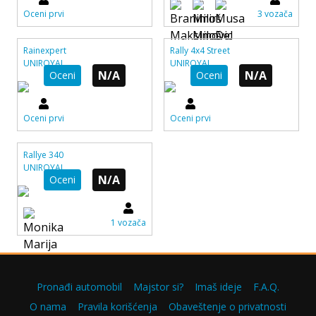
Oceni prvi
3 vozača
Rainexpert
Rally 4x4 Street
UNIROYAL
UNIROYAL
N/A
N/A
Oceni
Oceni
Oceni prvi
Oceni prvi
Rallye 340
UNIROYAL
N/A
Oceni
1 vozača
Pronađi automobil
Majstor si?
Imaš ideje
F.A.Q.
O nama
Pravila korišćenja
Obaveštenje o privatnosti