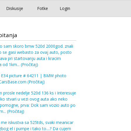
Diskusije
Fotke
Login
pitanja
pio sam skoro bmw 520d 2000god. znali
 se gasi webasto za ovaj auto, posto
ava pri startovanju auta i kracim
a od 1km...
(Pročitaj)
34 picture # 64211 | BMW photo
| CarsBase.com
(Pročitaj)
 prosle nedelje 520d 136 ks i Interesuje
ko stvari u vezi ovog auta ako neko
pomogne, prva: Dok sam vozio auto po
m...
(Pročitaj)
me iskustva sa 525tds, svaki meanicar
zbog el i pumpe i tako to....? Da cujem