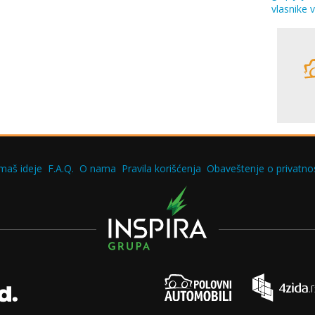
vlasnike 
maš ideje
F.A.Q.
O nama
Pravila korišćenja
Obaveštenje o privatnos