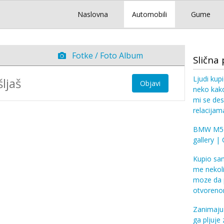
Naslovna
Automobili
Gume
Fotke / Foto Album
Slična 
Ljudi ku
Objavi
neko kako
mi se des
relacijam
BMW M5 E
gallery 
Kupio sam
me nekoli
moze da 
otvoreno
Zanimaju 
ga pljuje 