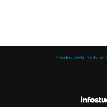
Pronađi automobil
Majstor si?
I