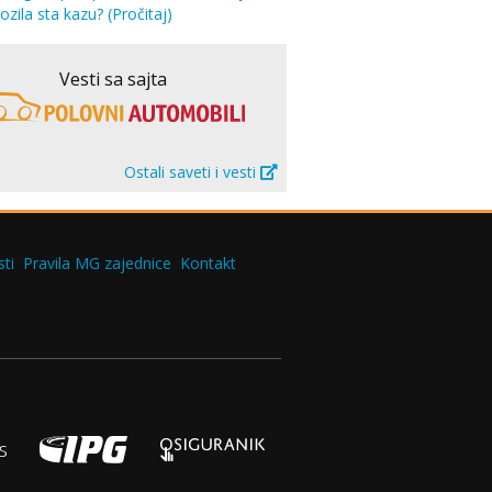
vozila sta kazu?
(Pročitaj)
Vesti sa sajta
Ostali saveti i vesti
ti
Pravila MG zajednice
Kontakt