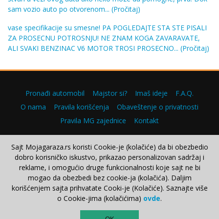
sam vozio auto po otvorenom...
(Pročitaj)
vase specifikacije su smesne! PA POGLEDAJTE STA STE PISALI
ZA PROSECNU POTROSNJU! NE ZNAM KOGA ZAVARAVATE,
ALI SVAKI BENZINAC V6 MOTOR TROSI PROSECNO...
(Pročitaj)
Pronađi automobil
Majstor si?
Imaš ideje
F.A.Q.
O nama
Pravila korišćenja
Obaveštenje o privatnosti
Pravila MG zajednice
Kontakt
Sajt Mojagaraza.rs koristi Cookie-je (kolačiće) da bi obezbedio
dobro korisničko iskustvo, prikazao personalizovan sadržaj i
Copyright © 2000–2026.
reklame, i omogućio druge funkcionalnosti koje sajt ne bi
mogao da obezbedi bez cookie-ja (kolačića). Daljim
korišćenjem sajta prihvatate Cooki-je (Kolačiće). Saznajte više
o Cookie-jima (kolačićima)
ovde
.
TOP