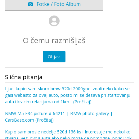
Fotke / Foto Album
Objavi
Slična pitanja
Ljudi kupio sam skoro bmw 520d 2000god. znali neko kako se
gasi webasto za ovaj auto, posto mi se desava pri startovanju
auta i kracim relacijama od 1km...
(Pročitaj)
BMW M5 E34 picture # 64211 | BMW photo gallery |
CarsBase.com
(Pročitaj)
Kupio sam prosle nedelje 520d 136 ks i Interesuje me nekoliko
stvari u vezi ovog auta ako neko moze da pomogne, prva: Dok