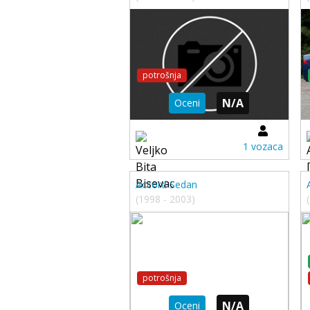
potrošnja
N/A
Oceni
1 vozaca
Accord Sedan
(1998 - 2003)
potrošnja
N/A
Oceni