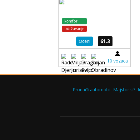
komfor
održavanje
61.3
Oceni
10 vozaca
Pronađi automobil
Majstor si?
I