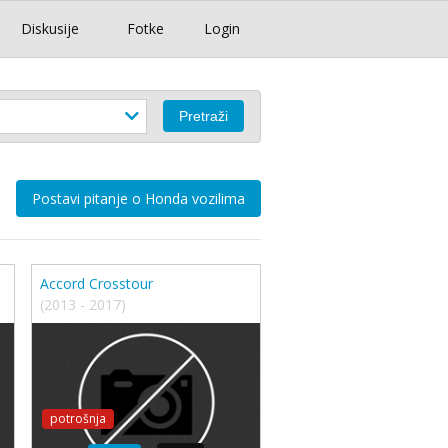
Diskusije
Fotke
Login
Postavi pitanje o Honda vozilima
Accord Crosstour
(2013 - 2017)
potrošnja