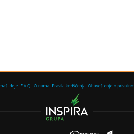
maš ideje
F.A.Q.
O nama
Pravila korišćenja
Obaveštenje o privatnos