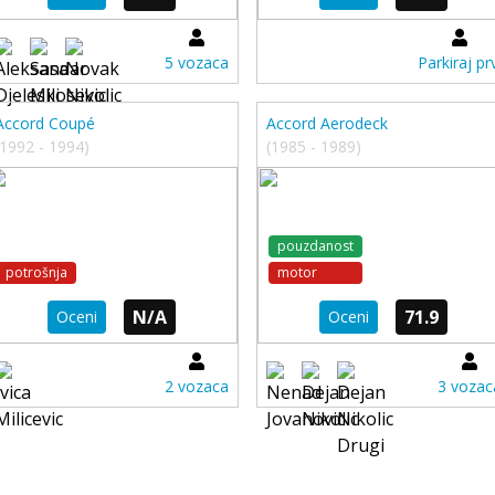
5 vozaca
Parkiraj prv
Accord Coupé
Accord Aerodeck
(1992 - 1994)
(1985 - 1989)
pouzdanost
potrošnja
motor
N/A
71.9
Oceni
Oceni
2 vozaca
3 vozac