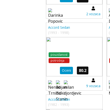
2 vozaca
Accord Sedan
(1993 - 1998)
pouzdanost
potrošnja
80.2
Oceni
9 vozaca
Accord Sedan
(1982 - 1993)