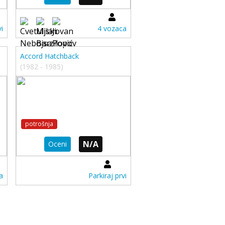
i
4 vozaca
Accord Hatchback
(1982 - 1985)
potrošnja
N/A
Oceni
a
Parkiraj prvi