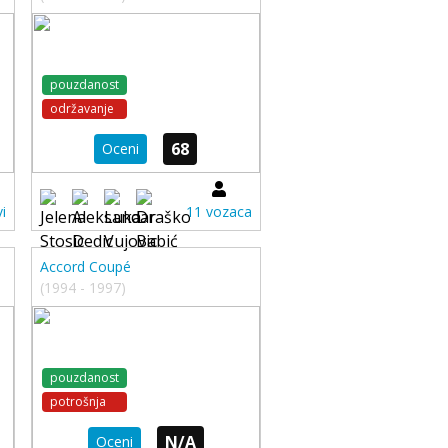
pouzdanost
održavanje
68
Oceni
i
11 vozaca
Accord Coupé
(1994 - 1997)
pouzdanost
potrošnja
N/A
Oceni