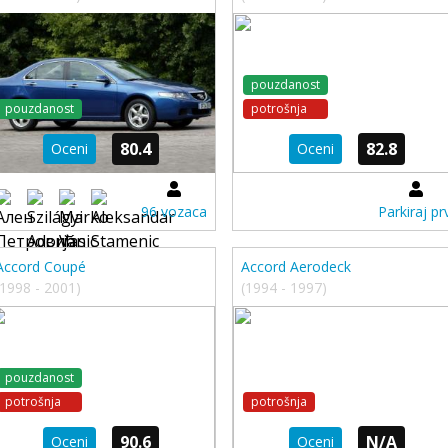
pouzdanost
pouzdanost
potrošnja
80.4
82.8
Oceni
Oceni
96 vozaca
Parkiraj prv
Accord Coupé
Accord Aerodeck
(1998 - 2001)
(1994 - 1997)
pouzdanost
potrošnja
potrošnja
90.6
N/A
Oceni
Oceni