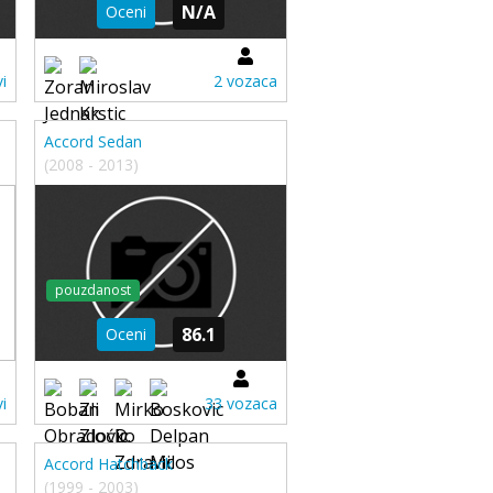
N/A
Oceni
i
2 vozaca
Accord Sedan
(2008 - 2013)
pouzdanost
86.1
Oceni
i
33 vozaca
Accord Hatchback
(1999 - 2003)