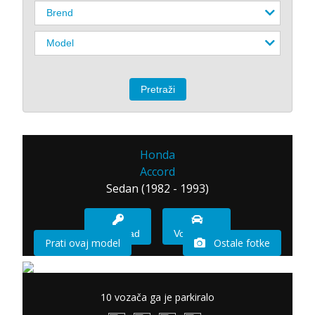
Honda
Accord
Sedan (1982 - 1993)
Imam sad
Vozio sam
Prati ovaj model
Ostale fotke
10 vozača ga je parkiralo