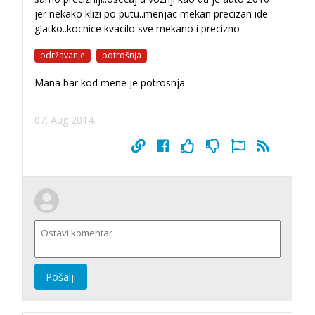
jer nekako klizi po putu..menjac mekan precizan ide
glatko..kocnice kvacilo sve mekano i precizno
održavanje
potrošnja
Mana bar kod mene je potrosnja
07. Aug 2014.
Pošalji