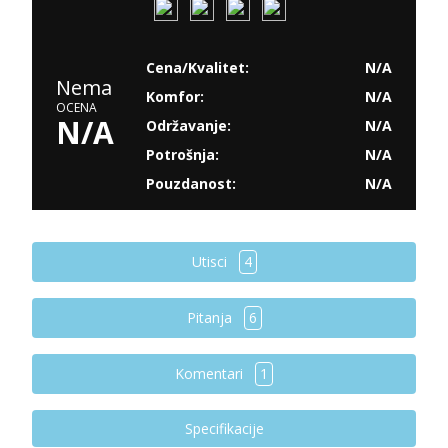
Cena/Kvalitet:
N/A
Nema
Komfor:
N/A
OCENA
N/A
Održavanje:
N/A
Potrošnja:
N/A
Pouzdanost:
N/A
Utisci
4
Pitanja
6
Komentari
1
Specifikacije