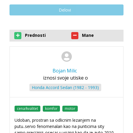
Delovi
Prednosti
Mane
Bojan Milic
iznosi svoje utiske o
Honda Accord Sedan (1982 - 1993)
cena/kvalitet
komfor
motor
Udoban, prostran sa odlicnim lezanjem na
putu..servo fenomenalan kao na punticima sity
samo precizniji..osecaj u voznji kao da je auto 2010