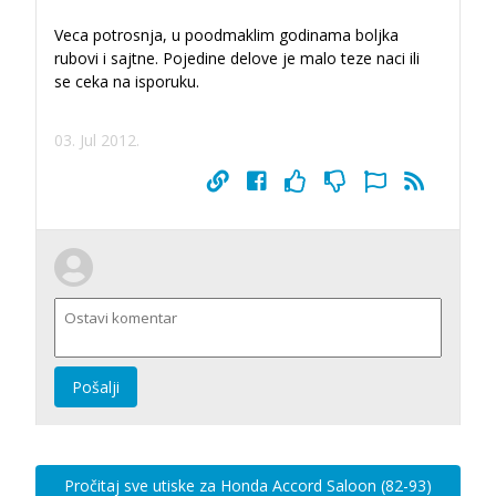
Veca potrosnja, u poodmaklim godinama boljka
rubovi i sajtne. Pojedine delove je malo teze naci ili
se ceka na isporuku.
03. Jul 2012.
Pošalji
Pročitaj sve utiske za Honda Accord Saloon (82-93)